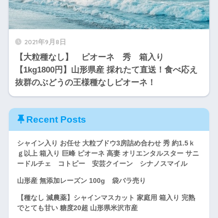
2021年9月8日
【大粒種なし】 ピオーネ 秀 箱入り
【1kg1800円】山形県産 採れたて直送！食べ応え
抜群のぶどうの王様種なしピオーネ！
Recent Posts
シャイン入り お任せ 大粒ブドウ3房詰め合わせ 秀 約1.5ｋ
ｇ以上 箱入り 巨峰 ピオーネ 高妻 オリエンタルスター サニ
ードルチェ コトピー 安芸クイーン シナノスマイル
山形産 無添加レーズン 100g 袋バラ売り
【種なし 減農薬】シャインマスカット 家庭用 箱入り 完熟
でとても甘い 糖度20超 山形県米沢市産