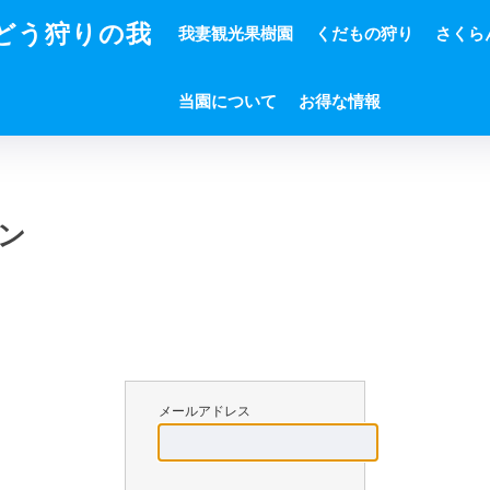
ぶどう狩りの我
我妻観光果樹園
くだもの狩り
さくら
当園について
お得な情報
ン
メールアドレス