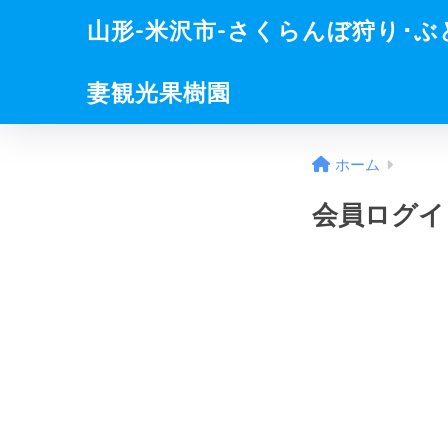
山形-米沢市-さくらんぼ狩り･
妻観光果樹園
ホーム
会員ログイ